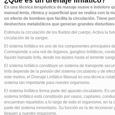
¿Qué es un drenaje linfático?
Es una técnica terapéutica de masaje suave e indoloro qu
manual lenta, rítmica y superficial que se realiza con l
un efecto de bombeo que facilita la circulación. Tiene por
deshechos metabólicos que generan grandes disturbios en
Estimula la circulación de los fluidos del cuerpo. Activa la fun
circulación de la sangre.
El sistema linfático es uno de los componentes principales de
Corresponde a una red de órganos, ganglios linfáticos, condu
líquido llamado linfa, desde los tejidos hasta el torrente sang
El sistema linfático constituye un sistema de transporte secu
linfa depende de la presión del sistema circulatorio y de ef
este motivo, el Drenaje Linfático Manual es una técnica col
sistema tan importante para nuestro organismo.
El sistema linfático forma parte del aparato circulatorio. Es
sistema linfático está constituido por vasos, capilares, conduc
encuentran repartidos a lo largo de todo el organismo, en la 
parte del sistema inmunitario. Su función es la de reconocer y
lleguen a nuestro organismo.